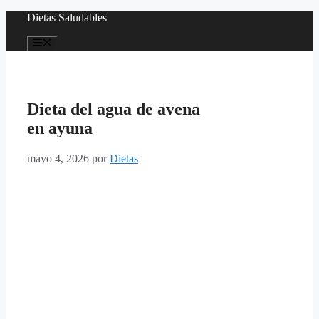
Saltar
Dietas Saludables
al
contenido
Menú
Dieta del agua de avena
en ayuna
mayo 4, 2026
por
Dietas