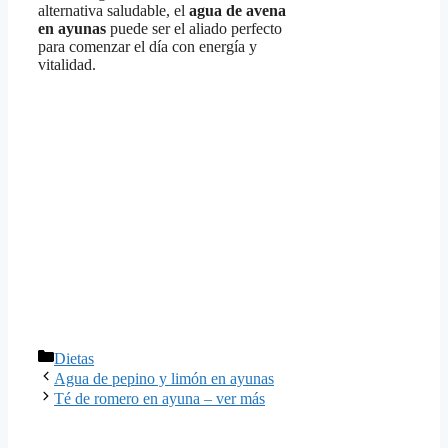
alternativa saludable, el
agua de avena
en ayunas
puede ser el aliado perfecto
para comenzar el día con energía y
vitalidad.
Categorías
Dietas
Agua de pepino y limón en ayunas
Té de romero en ayuna – ver más